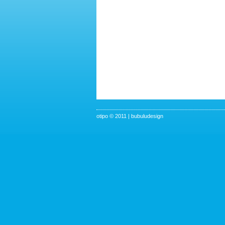
otipo © 2011
|
bubuludesign